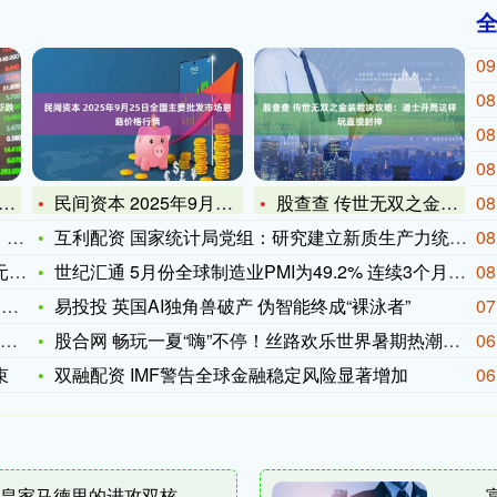
09
08
08
08
民间资本 2025年9月25日全国主要批发市场慈菇价格行情
股查查 传世无双之金装裁决攻略：道士开局这样玩直接封神
08
大
互利配资 国家统计局党组：研究建立新质生产力统计指标体系 研
08
桩
世纪汇通 5月份全球制造业PMI为49.2% 连续3个月处于
08
:
易投投 英国AI独角兽破产 伪智能终成“裸泳者”
07
股合网 畅玩一夏“嗨”不停！丝路欢乐世界暑期热潮涌动 金秋惊
06
束
双融配资 IMF警告全球金融稳定风险显著增加
06
, 皇家马德里的进攻双核