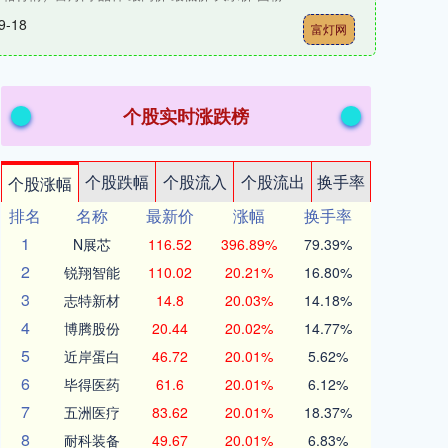
9-18
富灯网
个股实时涨跌榜
个股跌幅
个股流入
个股流出
换手率
个股涨幅
排名
名称
最新价
涨幅
换手率
1
N展芯
116.52
396.89%
79.39%
2
锐翔智能
110.02
20.21%
16.80%
3
志特新材
14.8
20.03%
14.18%
4
博腾股份
20.44
20.02%
14.77%
5
近岸蛋白
46.72
20.01%
5.62%
6
毕得医药
61.6
20.01%
6.12%
7
五洲医疗
83.62
20.01%
18.37%
8
耐科装备
49.67
20.01%
6.83%