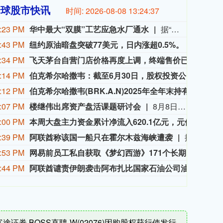
全球股市快讯
时间:
2026-08-08 13:24:39
:23 PM
华中最大“双膜”工艺应急水厂通水
据“三峡小微”公众号消息，8月8日，由三峡集团所属长江环保集团、武汉市水务集团等共同投资建设的华中地区规模最大的“双膜”工艺应急水厂——武汉梁子湖应急水厂并网通水，标志着武汉市江南区域正式构建起“一江一湖”双水源互为备援、灵活调度的供水新格局，为片区660万市民用水安全提供坚实保障。
:43 PM
纽约原油暗盘突破77美元，日内涨超0.5%。
纽约原
:34 PM
飞天茅台自营门店价格再度上调，终端售价已涨至1760元/瓶
有消
:14 PM
伯克希尔哈撒韦：截至6月30日，股权投资公允价值总额的66%集中在美国运通、苹果、美国银行、Alphabet及可口可乐这五家公司。
伯克希
:12 PM
伯克希尔哈撒韦(BRK.A.N)2025年全年末持有的固定收益证券投资公允价值达170.34亿美元，其中，对美债、外国债券、企业债券的投资公允价值分别为30.02亿美元，126.68亿美元，13.64亿美元。
伯克希
:07 PM
楼继伟出席资产盘活课题研讨会
8月8日上午，全球财富管理论坛在京召开“地方国有存量资产盘活进展、难点与策略”课题研讨会，楼继伟出席会议并做总结发言。楼继伟在发言中表示，盘活国有资产既是近期的当务之急，也是一项长期性的战略任务。当前我国GDP平减指数阶段性承压走低，财政维持紧平衡格局的压力持续攀升；我国税收结构以间接税为主体，税收收入增速显著弱于名义GDP增速，财政内生增收动能受限。叠加土地财政收入大幅收缩，地方隐性债务化解、长期限国债常态化发行带来的利息支出刚性上涨，收支两端压力持续凸显。综合多重现实约束来看，国有存量资产盘活并非短期应急手段，而是一项需要常态化、长效化推进的重点工作。（全球财富管理论坛）
:00 PM
本周大盘主力资金累计净流入620.1亿元，元件、通信设备板块净流入居前，个股工业富联、天孚通信净流入最多。
本周
:39 PM
阿联酋称该国一船只在霍尔木兹海峡遭袭
据阿联酋通讯社8月8日报道，阿布扎比国家石油公司证实，该公司一艘船只当天凌晨在通过霍尔木兹海峡时遭导弹袭击。阿布扎比国家石油公司说，袭击未造成人员受伤，目前局面可控。该公司并未提供遭袭船只具体类型、导弹来源以及船只受损情况等更多细节。（新华社）
:53 PM
网易前员工私自获取《梦幻西游》171个长期未登录的账号权限，4年获利173万元，获刑3年
8月
:44 PM
阿联酋谴责伊朗袭击阿布扎比国家石油公司油轮。
阿联
富途证券 BOSS直聘-W(02076)因购股权获行使发行