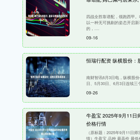
四战全胜靠谱配，领跑西甲。
以一种无可挑剔的姿态开启新
的，....
09-16
恒瑞行配资 纵横股份：
南财智讯6月3日电，纵横股份公
日、5月30日、6月3日连续三
09-26
牛盈宝 2025年9月1
价格行情
（原标题：2025年9月11
情）牛盈宝 品种 最高价 最低价 大