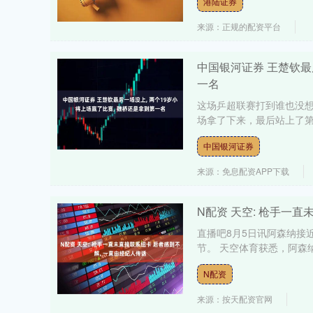
港陆证券
来源：正规的配资平台
中国银河证券 王楚钦最
一名
这场乒超联赛打到谁也没想
场拿了下来，最后站上了第
深证成指
14311.01
.68
1.02%
200.89
1
中国银河证券
来源：免息配资APP下载
N配资 天空: 枪手一
直播吧8月5日讯阿森纳接
节。 天空体育获悉，阿森
N配资
来源：按天配资官网