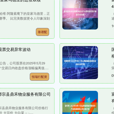
哈维·阿隆索麾下的皇家马德里，正
赛季。 比完美数据更令人印象深刻
途
1
靠谱配
股票交易异常波动
告，公司股票在2025年5月29
个交易日内收盘价格涨幅偏离值....
荣
0
恒瑞行配资
1日师宗县鼎禾物业服务有限公司
日师宗县鼎禾物业服务有限公司价格行
宗价 大白菜 -- -....