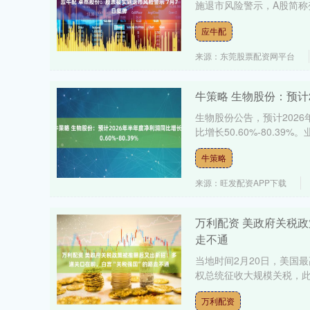
施退市风险警示，A股简称变更
应牛配
来源：东莞股票配资网平台
牛策略 生物股份：预计20
生物股份公告，预计2026
比增长50.60%-80.39
牛策略
来源：旺发配资APP下载
万利配资 美政府关税
走不通
当地时间2月20日，美国最
权总统征收大规模关税，此
万利配资