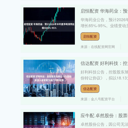
启恒配资 华海药业：预计
华海药业公告，预计2026
增长85%-95%。业绩变
启恒配资
来源：在线配资网官网
信达配资 好利科技：控
好利科技公告，控股股东
份转让协议》，拟以18.13元/
信达配资
来源：金八号配资平台
应牛配 卓然股份：股票
卓然股份公告，因公司无法在