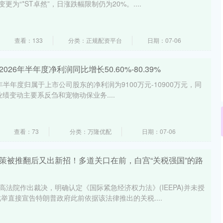
为“*ST卓然”，日涨跌幅限制仍为20%。....
查看：133
分类：正规配资平台
日期：07-06
26年半年度净利润同比增长50.60%-80.39%
年半年度归属于上市公司股东的净利润为9100万元-10900万元，同
%。业绩变动主要系反刍和宠物动保业务....
查看：73
分类：万隆优配
日期：07-06
政策被推翻后又出新招！多道关口在前，白宫“关税强国”的路
高法院作出裁决，明确认定《国际紧急经济权力法》(IEEPA)并未授
举直接宣告特朗普政府此前依据该法律推出的关税....