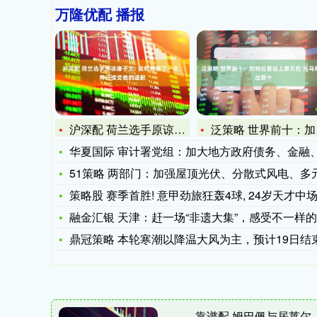
万隆优配 播报
沪深配 荷兰选手原谅廉子文: 我和他聊了一会, 并已接受他的
泛策略 世界前十：加特拉普站上第五位 托马斯跌出前十
华夏国际 审计署党组：加大地方政府债务、金融、能源等领域重
51策略 两部门：加强屋顶光伏、分散式风电、多元储能、充电
策略股 赛季首胜! 意甲劲旅狂轰4球, 24岁天才中场爆发
融金汇银 天津：赶一场“非遗大集”，感受不一样的烟火气
鼎冠策略 本轮寒潮以降温大风为主，预计19日结
靠谱配 姆巴佩与居莱尔