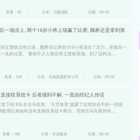
查看：90
分类：万隆优配
日期：08-06
后一场没上, 两个19岁小将上场赢了比赛, 魏桥还是拿到第
到王楚钦没有出场，魏桥却让两名U19小将顶住了压力，把最后一
一名的位置。 赛前不少人都在等王楚钦登场。到了这种决....
沪深300
4694.44
.42%
43.13
0.93%
查看：145
分类：无锡股票配资公司
日期：08-06
直未直接联系纽卡 后者感到不解, 一直由经纪人传话
近签下纽卡队长吉马良斯。“天空体育”披露了这笔转会中的一些细
纳数周以来始终没有直接联系纽卡斯尔，导致吉马良斯的转....
查看：188
分类：专业配资
日期：08-06