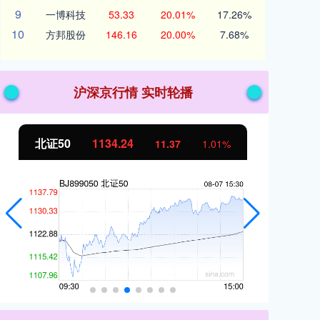
9
一博科技
53.33
20.01%
17.26%
10
方邦股份
146.16
20.00%
7.68%
沪深京行情 实时轮播
北证50
1134.24
创
11.37
1.01%