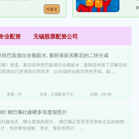
0
牛盈宝
专业配资
无锡股票配资公司
塔承担巴延德尔全额薪水, 曼联保留买断后的二转分成
邮报》报道，塞尔塔承担巴延德尔全额薪水，曼联还保留了买断后的
巴延德尔已获准前往西班牙，以完成转会塞尔塔的手续。邮....
查看：91
分类：正规配资平台
日期：08-06
逛街! 姆巴佩社媒晒多张度假照片
新社媒动态，晒出度假的照片。 姆巴佩正在享受世界杯之后的假期，
片，包括乘坐游艇、潜水、逛街等照片。....