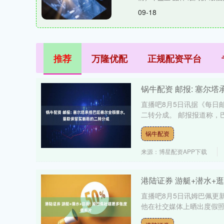
09-18
推荐
万隆优配
正规配资平台
锅牛配资 邮报: 塞尔
直播吧8月5日讯据《每日
二转分成。 邮报报道称，
锅牛配资
来源：博星配资APP下载
港陆证券 游艇+潜水+
直播吧8月5日讯姆巴佩更
他在社交媒体上晒出度假照